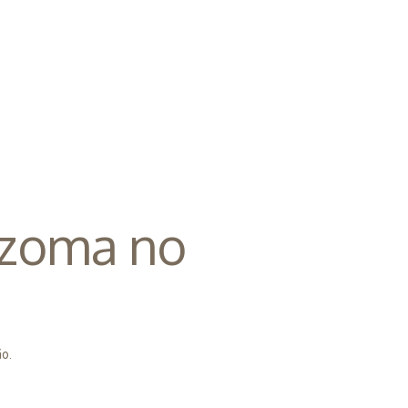
izoma no
o.