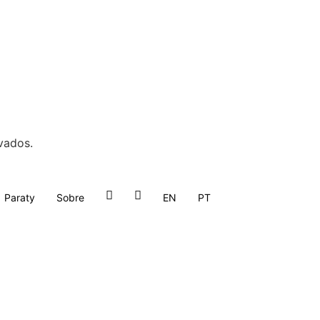
vados.
Paraty
Sobre
EN
PT
Menu
Menu
Item
Item