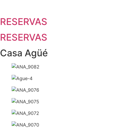
Pular
para
o
RESERVAS
conteúdo
RESERVAS
Casa Agüé